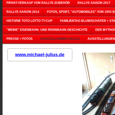
PRIVAT-VERKAUF VON RALLYE-ZUBEHÖR
RALLYE-SAISON 2017
RALLYE-SAISON 2014
FOTOS, SPORT, "AUTOMOBILES" VON 1955 B
HISTORIE TOTO LOTTO TT-CUP
FAMILIENTAG BLUM/SCHÄFER + ST
"MEINE" EISENBAHN- UND RENNBAHN-GESCHICHTE
DER MYTHOS
PRESSE + FOTOS
AUSSTELLUNGEN 2011/12
AUSSTELLUNGEN
www.michael-julius.de